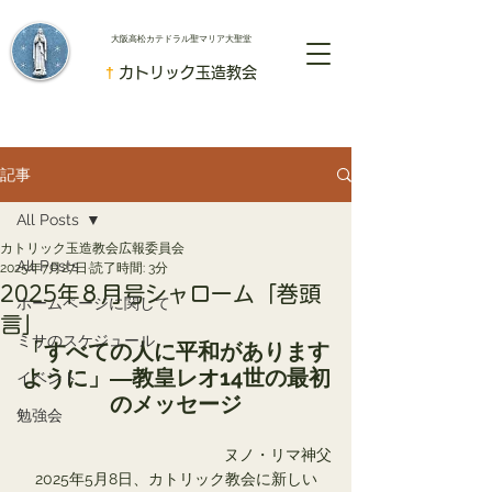
​大阪高松カテドラル聖マリア大聖堂
†
カトリック玉造教会
記事
All Posts
カトリック玉造教会広報委員会
All Posts
2025年7月27日
読了時間: 3分
2025年８月号シャローム「巻頭
ホームページに関して
言」
ミサのスケジュール
「すべての人に平和があります
ように」―教皇レオ14世の最初
イベント
のメッセージ
勉強会
ヌノ・リマ神父
　2025年5月8日、カトリック教会に新しい