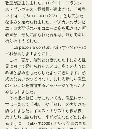
教皇が誕生しました。ロバート・フランシ
ス・プレヴォスト枢機卿が選出され、「教皇
レオ14世（Papa Leone XIV）」として新た
な歩みを始められました。バチカンのサンピ
エトロ大聖堂のバルコニーに姿を現された新
教皇が、最初に語られた言葉は、静かで深い
祈りのようでした。
　「La pace sia con tutti voi（すべての人に
平和がありますように）」
　この一言が、混乱と分断のただ中にある世
界に向けて発せられたことは、多くの人々に
希望と慰めをもたらしたように思います。形
式的なあいさつではなく、むしろ新しい教皇
のビジョンを象徴するメッセージであったと
感じられました。
　その後の就任ミサにおいても、教皇レオ14
世は一貫して「対話」や「赦し」の大切さを
語られました。イエス・キリストが復活後、
弟子たちに語られた「平和があなたがたにあ
るように」（ヨハネ20章）という聖書の言葉