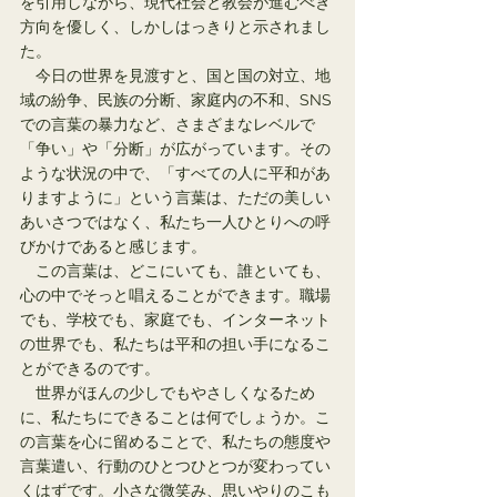
を引用しながら、現代社会と教会が進むべき
方向を優しく、しかしはっきりと示されまし
た。
　今日の世界を見渡すと、国と国の対立、地
域の紛争、民族の分断、家庭内の不和、SNS
での言葉の暴力など、さまざまなレベルで
「争い」や「分断」が広がっています。その
ような状況の中で、「すべての人に平和があ
りますように」という言葉は、ただの美しい
あいさつではなく、私たち一人ひとりへの呼
びかけであると感じます。
　この言葉は、どこにいても、誰といても、
心の中でそっと唱えることができます。職場
でも、学校でも、家庭でも、インターネット
の世界でも、私たちは平和の担い手になるこ
とができるのです。
　世界がほんの少しでもやさしくなるため
に、私たちにできることは何でしょうか。こ
の言葉を心に留めることで、私たちの態度や
言葉遣い、行動のひとつひとつが変わってい
くはずです。小さな微笑み、思いやりのこも