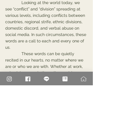
              Looking at the world today, we 
see “conflict” and “division” spreading at 
various levels, including conflicts between 
countries, regional strife, ethnic divisions, 
domestic discord, and verbal abuse on 
social media. In such circumstances, these 
words are a call to each and every one of 
us.
              These words can be quietly 
recited in our hearts, no matter where we 
are or who we are with. Whether at work, 
school, home, or in the online world, we 
can all be bearers of peace.
              What can we do to make the 
world just a little kinder? By keeping these 
words in our hearts, I believe that our 
attitudes, words, and actions will 
gradually change. A small smile, a kind 
word, or listening attentively to others—
these simple acts become seeds of 