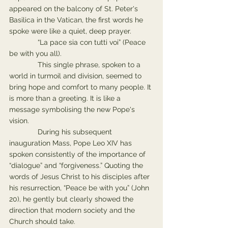
appeared on the balcony of St. Peter's 
Basilica in the Vatican, the first words he 
spoke were like a quiet, deep prayer.
              “La pace sia con tutti voi” (Peace 
be with you all).
              This single phrase, spoken to a 
world in turmoil and division, seemed to 
bring hope and comfort to many people. It 
is more than a greeting. It is like a 
message symbolising the new Pope's 
vision.
              During his subsequent 
inauguration Mass, Pope Leo XIV has 
spoken consistently of the importance of 
“dialogue” and “forgiveness.” Quoting the 
words of Jesus Christ to his disciples after 
his resurrection, “Peace be with you” (John 
20), he gently but clearly showed the 
direction that modern society and the 
Church should take. 