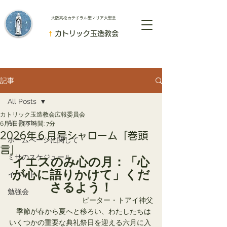
​大阪高松カテドラル聖マリア大聖堂
†
カトリック玉造教会
記事
All Posts
カトリック玉造教会広報委員会
All Posts
6月1日
読了時間: 7分
2026年６月号シャローム「巻頭
ホームページに関して
言」
ミサのスケジュール
イエスのみ心の月：「心
が心に語りかけて」くだ
イベント
さるよう！
勉強会
ピーター・トアイ神父
　季節が春から夏へと移ろい、わたしたちは
いくつかの重要な典礼祭日を迎える六月に入