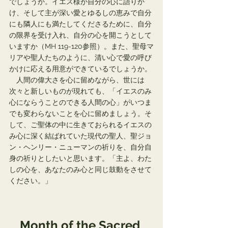
でしょうか。イエス様が自分の心に語りか
け、そして主が深い愛とゆるしの恵みで自分
にも隣人にも満たしてくださるために、自分
の限界を受け入れ、自分の心を開こうとして
いますか（MH 119-120参照）。また、聖母マ
リアや聖人たちのように、清い心で愛の呼び
かけに応える用意ができているでしょうか。
　人間の偉大さを心に留めながら、世には
次々と新しいものが現れても、「イエスのみ
心にならうことのできる人間の心」がいつま
でも変わらないことを心に留めましょう。そ
して、ご聖体の中に生きておられるイエスの
み心に深く結ばれていた現代の聖人、聖ジョ
ン・ヘンリー・ニューマンの祈りを、自分自
身の祈りとしたいと思います。「主よ、わた
しの心を、あなたのみ心と同じ鼓動をさせて
ください。」
Month of the Sacred 