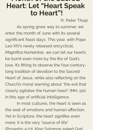
Heart: Let “Heart Speak 
to Heart”!
Fr. Peter Thoại
	As spring gives way to summer, we 
enter the month of June with its several 
significant feast days. This year, with Pope 
Leo XIV’s newly released encyclical, 
Magnifica Humanitas
, we can let our hearts 
be burnt even more by the fire of God’s 
love. It’s fitting to observe the four-century-
long tradition of devotion to the Sacred 
Heart of Jesus, while also reflecting on the 
Church’s moral warning about “the evil that 
clearly agitates the human heart” (MH, 121) 
in this age of artificial intelligence.
	In most cultures, the heart is seen as 
the seat of emotions and human affection. 
Yet in Scripture, the heart signifies even 
more: it is the very “source of life” 
(Proverbs 4:23). King Solomon asked God 