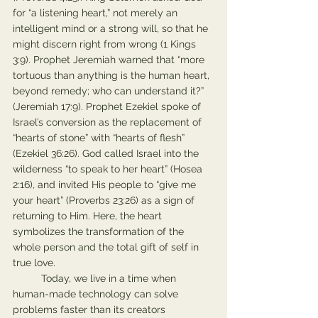
for “a listening heart,” not merely an 
intelligent mind or a strong will, so that he 
might discern right from wrong (1 Kings 
3:9). Prophet Jeremiah warned that “more 
tortuous than anything is the human heart, 
beyond remedy; who can understand it?” 
(Jeremiah 17:9). Prophet Ezekiel spoke of 
Israel’s conversion as the replacement of 
“hearts of stone” with “hearts of flesh” 
(Ezekiel 36:26). God called Israel into the 
wilderness “to speak to her heart” (Hosea 
2:16), and invited His people to “give me 
your heart” (Proverbs 23:26) as a sign of 
returning to Him. Here, the heart 
symbolizes the transformation of the 
whole person and the total gift of self in 
true love.
	Today, we live in a time when 
human-made technology can solve 
problems faster than its creators 