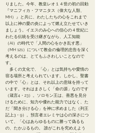
りました。今年、教皇レオ１４世の初の回勅
『マニフィカ・フマニタス（偉大な人類、
MH）』と共に、わたしたちの心をこれまで
以上に神の愛の炎によって燃え立たせていき
ましょう。イエスのみ心への信心の４世紀に
わたる伝統を受け継ぎながら、人工知能
（AI）の時代で「人間の心をかき乱す悪」
（MH 121）について教会の倫理的忠告を深く
考えるのは、とてもふさわしいことなので
す。
　多くの文化で、「心」とは気持ちや愛情の
宿る場所と考えられています。しかし、聖書
の中で「心」とは、それ以上の意味を持って
います。それはまさしく「命の源」なのです
（箴言4・23）。ソロモン王は、善悪を見分
けるために、知力や優れた能力ではなく、た
だ「聞き分ける心」を神に求めました（列王
記上3・9）。預言者エレミヤは心の深さにつ
いて、「心はあらゆるものに勝って偽るも
の、たかぶるもの。 誰がこれを究めえよう