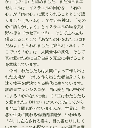
か」（17・9）と認めました。また預言者エ
ゼキエルは、イスラエルの回心を、「石の
心」が「肉の心」に変えられることとして語
りました（36・26）。ですから神は、「その
心に語りかけよう」とイスラエルの民を荒れ
野へ導き（ホセア2・16）、そして主へ立ち
帰るしるしとして「あなたの心をわたしにゆ
だねよ」と言われました（箴言23・26）。こ
こでいう「心」は、人間全体の変化、そして
真の愛のために自分自身を完全に捧げること
を意味しています。
　今日、わたしたちは人間によって作り出さ
れた技術が、それを作り出した者自身よりも
速く物事を解決できる時代に生きています。
故教皇フランシスコが、自己愛と自己中心性
による「心のない社会」（『主はわたしたち
を愛された』DN 17）について忠告してから
まだ二年間も経っていませんが、世界は、善
悪や生死に関わる倫理的課題が、いわゆる
「AI」に左右される姿を、目の当たりにして
います。ここで心配なことは、AIが処理速度