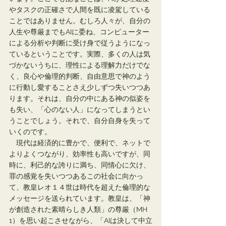
やタスクの正確さで人間を既に凌駕している
ことではありません。むしろ人々が、自分の
人生や尊厳までもAIに委ね、コンピューター
による分析や判断に受け身で従うようになっ
ているということです。実際、多くの人は気
づかないうちに、理性による理解力だけでな
く、良心や倫理的判断、自由意思で神のよう
に行動し愛することさえ少しずつ失いつつあ
ります。それは、自分の中にある神の似姿を
も失い、「心のない人」になってしまうとい
うことでしょう。それで、自分自身を失って
いくのです。
　現代は経済的に豊かで、便利で、ネットで
よりよくつながり、効率性も高いですが、同
時に、利己的な誇りに満ち、同情心に欠け、
罪の感覚を失いつつあるこの社会に向かっ
て、教皇レオ１４世は時代を超えた倫理的な
メッセージを送られています。教皇は、「神
が創造された素晴らしき人類」の尊厳（MH 
1）を思い起こさせながら、「AIは決して中立