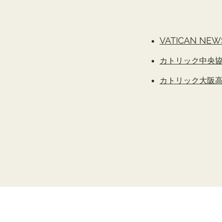
VATICAN 
カトリック中央協議会 ht
​カトリック大阪高松司教区