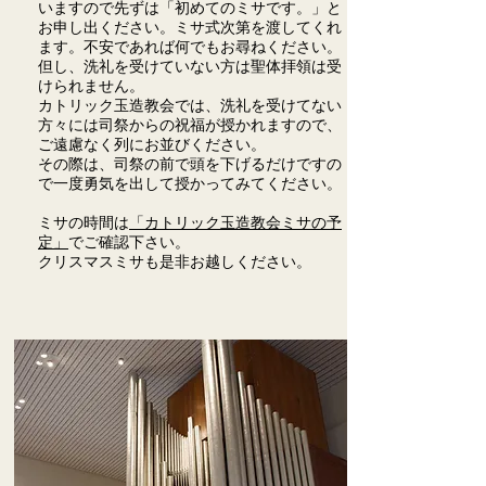
いますので先ずは「初めてのミサです。」と
お申し出ください。ミサ式次第を渡してくれ
ます。不安であれば何でもお尋ねください。
但し、洗礼を受けていない方は聖体拝領は受
けられません。
カトリック玉造教会では、洗礼を受けてない
方々には司祭からの祝福が授かれますので、
ご遠慮なく列にお並びください。
​その際は、司祭の前で頭を下げるだけですの
で一度勇気を出して授かってみてください。
​ミサの時間は
「カトリック玉造教会ミサの予
定」
でご確認下さい。
​クリスマスミサも是非お越しください。