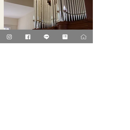
教会での結婚式ってどうすれば？
カ
トリック玉造教会では、洗礼を受けておら
れない方でも挙式は可能です。
但し、条件は「お二人とも初婚である事」
「カトリック
教会で行う結婚準備講座をお二
人で受講頂く事」の二つです。
式は土曜の午前11時、もしくは午後2時のど
ちらかになります。
また、入信（受洗）に向けた勉強会も毎週行
っていますので、これを機会として洗礼を受
けられる
準備を始められるのも大歓迎です。