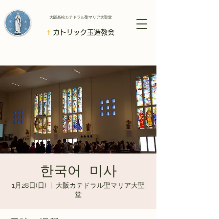
​大阪高松カテドラル聖マリア大聖堂
†
カトリック玉造教会
한국어 미사
1月28日(日)
  |  
大阪カテドラル聖マリア大聖
堂