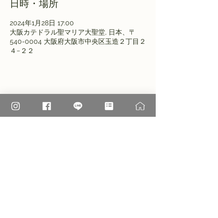
日時・場所
2024年1月28日 17:00
大阪カテドラル聖マリア大聖堂, 日本、〒
540-0004 大阪府大阪市中央区玉造２丁目２
４−２２
このイベントをシェア
大阪高松カテドラル聖マリア大聖堂
†
カトリック玉造教会​
〒540-0004 大阪市中央区玉造2-24-22
TEL：06-6941-2332
FAX：06-6941-2605
©2026 Tamatsukuri Catholic Church