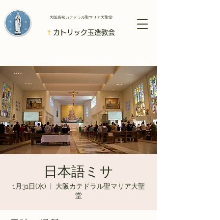
​大阪高松カテドラル聖マリア大聖堂
†
カトリック玉造教会
日本語ミサ
1月31日(水)
  |  
大阪カテドラル聖マリア大聖
堂