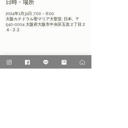
日時・場所
2024年1月31日 7:00 – 8:00
大阪カテドラル聖マリア大聖堂, 日本、〒
540-0004 大阪府大阪市中央区玉造２丁目２
４−２２
このイベントをシェア
大阪高松カテドラル聖マリア大聖堂
†
カトリック玉造教会​
〒540-0004 大阪市中央区玉造2-24-22
TEL：06-6941-2332
FAX：06-6941-2605
©2026 Tamatsukuri Catholic Church