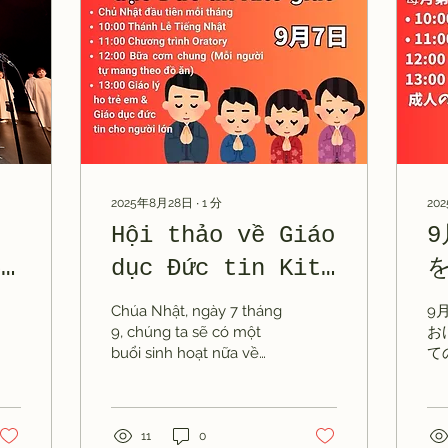
2025年8月28日
∙
1
分
20
Hội thảo về Giáo
共
dục Đức tin Kitô
giáo
Chúa Nhật, ngày 7 tháng
9
9, chúng ta sẽ có một
お
buổi sinh hoạt nữa về
て
việc truyền đạt đức tin
今
trong gia đình. Chủ đề
の
lần này là “Cầu nguyện...
も
当
11
0