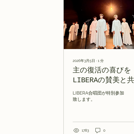
2026年3月5日
∙
1
分
主の復活の喜びを
LIBERAの賛美と
に
LIBERA合唱団が特別参加
致します。
1783
0