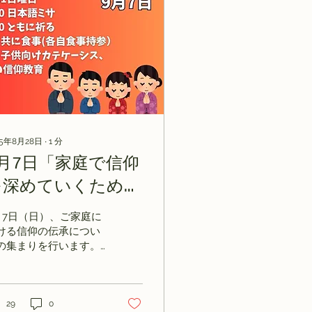
25年8月28日
∙
1
分
9月7日「家庭で信仰
を深めていくため
に」
月7日（日）、ご家庭に
ける信仰の伝承につい
の集まりを行います。
回のテーマは「家庭で
祈り」です。どなたで
ご参加いただけます。
日は10時の日本語ミサ
29
0