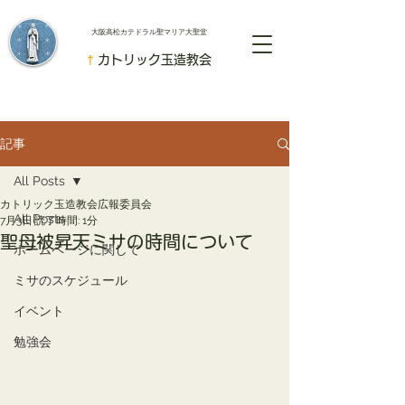
​大阪高松カテドラル聖マリア大聖堂
†
カトリック玉造教会
記事
All Posts
カトリック玉造教会広報委員会
All Posts
7月3日
読了時間: 1分
聖母被昇天ミサの時間について
ホームページに関して
ミサのスケジュール
イベント
勉強会