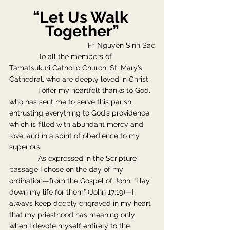
“Let Us Walk 
Together”
Fr. Nguyen Sinh Sac
              To all the members of 
Tamatsukuri Catholic Church, St. Mary’s 
Cathedral, who are deeply loved in Christ,
              I offer my heartfelt thanks to God, 
who has sent me to serve this parish, 
entrusting everything to God’s providence, 
which is filled with abundant mercy and 
love, and in a spirit of obedience to my 
superiors.
              As expressed in the Scripture 
passage I chose on the day of my 
ordination—from the Gospel of John: “I lay 
down my life for them” (John 17:19)—I 
always keep deeply engraved in my heart 
that my priesthood has meaning only 
when I devote myself entirely to the 