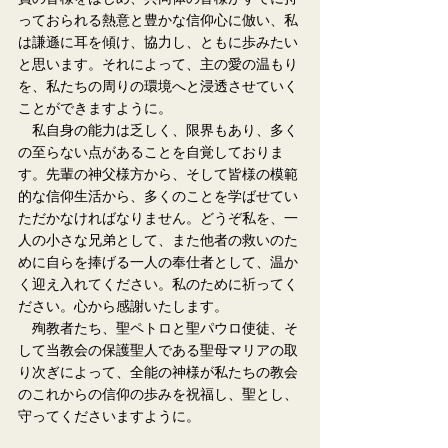
っておられる熱意と豊かな信仰心に倣い、私
は謙遜に耳を傾け、協力し、ともに歩みたい
と思います。それによって、主の愛の温もり
を、私たちの周りの環境へと浸透させていく
ことができますように。
　私自身の能力は乏しく、限界もあり、多く
の至らない点があることを自覚しておりま
す。先輩の神父様方から、そして皆様の模範
的な信仰生活から、多くのことを学ばせてい
ただかなければなりません。どうぞ私を、一
人の小さな兄弟として、また他者の救いのた
めに自らを捧げる一人の奉仕者として、温か
く迎え入れてください。私のために祈ってく
ださい。心から感謝いたします。
　殉教者たち、聖ペトロと聖パウロ使徒、そ
して当教会の保護聖人である聖母マリアの取
り次ぎによって、全能の神様が私たちの教会
のこれからの信仰の歩みを祝福し、聖とし、
守ってくださいますように。