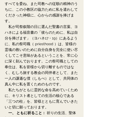
すべてを委ね、また司教への従順の精神のう
ちに、この小教区の協力ために私を遣わして
くださった神様に、心からの感謝を捧げま
す。
　私が司祭叙階の日に選んだ聖書の言葉、ヨ
ハネによる福音書の「彼らのために、私は自
分を捧げます」（ヨハネ17・19）にあるよう
に、私の祭司職（ priesthood ）は、皆様の
霊魂の救いのために自分自身を完全に使い尽
くしてこそ意味があるということを、常に心
に深く刻んでおります。この祭司職としての
奉仕は、私を皆様から切り離すものではな
く、むしろ旅する教会の同伴者として、また
一人の謙遜な僕（しもべ）として、共同体の
真ん中に私を置くためのものです。
　私たちがともに霊的な命を高めていくため
に、キリスト者としての生活の核心である
「三つの柱」を、皆様とともに育んでいきた
いと切に願っております。
　一、 ともに祈ること：
 祈りの生活、聖体