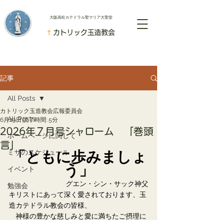
​大阪高松カテドラル聖マリア大聖堂
†
カトリック玉造教会
記事
All Posts
カトリック玉造教会広報委員会
All Posts
6月29日
読了時間: 5分
2026年７月号シャローム 「巻頭
ホームページに関して
言」
ミサのスケジュール
「ともに歩みましょ
う」
イベント
グエン・シン・サック神父
勉強会
キリストにあって深く愛されております、玉
造カテドラル教会の皆様、
　神様の豊かな慈しみと愛に満ちたご摂理に