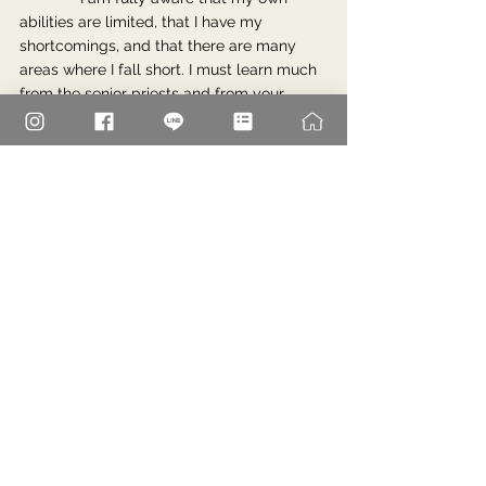
abilities are limited, that I have my 
shortcomings, and that there are many 
areas where I fall short. I must learn much 
from the senior priests and from your 
exemplary lives of faith. Please welcome 
me warmly as a humble brother and as a 
servant who dedicates himself to the 
salvation of others. Please pray for me. I 
thank you from the bottom of my heart.
              Through the intercession of the 
martyrs, the Apostles Saints Peter and 
Paul, and the Blessed Virgin Mary, the 
patroness of this church, may Almighty 
God bless, sanctify, and protect our 
church as it continues on its journey of 
faith.
For their sakes, I sanctify myself, so that they 
may be sanctified in truth. (John 17:19