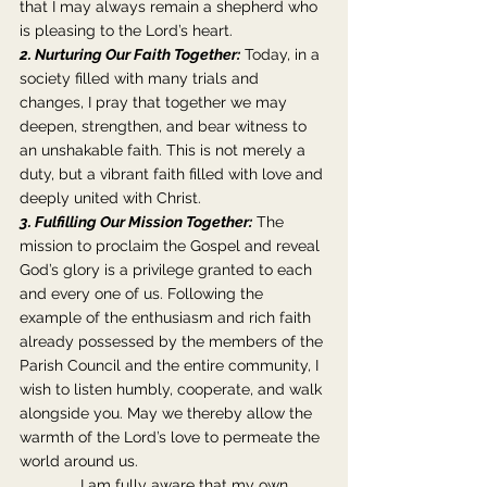
that I may always remain a shepherd who 
is pleasing to the Lord’s heart.
2. Nurturing Our Faith Together:
 Today, in a 
society filled with many trials and 
changes, I pray that together we may 
deepen, strengthen, and bear witness to 
an unshakable faith. This is not merely a 
duty, but a vibrant faith filled with love and 
deeply united with Christ.
3. Fulfilling Our Mission Together:
 The 
mission to proclaim the Gospel and reveal 
God’s glory is a privilege granted to each 
and every one of us. Following the 
example of the enthusiasm and rich faith 
already possessed by the members of the 
Parish Council and the entire community, I 
wish to listen humbly, cooperate, and walk 
alongside you. May we thereby allow the 
warmth of the Lord’s love to permeate the 
world around us.
              I am fully aware that my own 