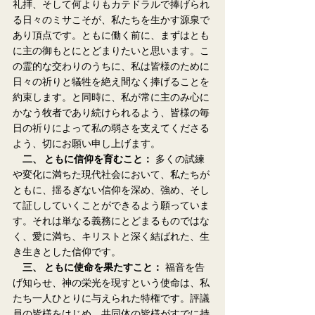
礼拝、そして何よりもカテドラルで捧げられ
る日々のミサこそが、私たちを生かす源泉で
あり頂点です。ともに働く前に、まずはとも
に主の御もとにとどまりたいと思います。こ
の霊的な交わりのうちに、私は皆様のために
日々の祈りと犠牲を絶え間なく捧げることを
約束します。と同時に、私が常に主のみ心に
かなう牧者であり続けられるよう、皆様の毎
日の祈りによって私の弱さを支えてくださる
よう、切にお願い申し上げます。
　二、 ともに信仰を育むこと：
 多くの試練
や変化に満ちた現代社会において、私たちが
ともに、揺るぎない信仰を深め、強め、そし
て証ししていくことができるよう願っていま
す。それは単なる義務にとどまるものではな
く、愛に満ち、キリストと深く結ばれた、生
き生きとした信仰です。
　三、 ともに使命を果たすこと：
 福音を告
げ知らせ、神の栄光を現すという使命は、私
たち一人ひとりに与えられた特権です。評議
員の皆様をはじめ、共同体の皆様がすでに持