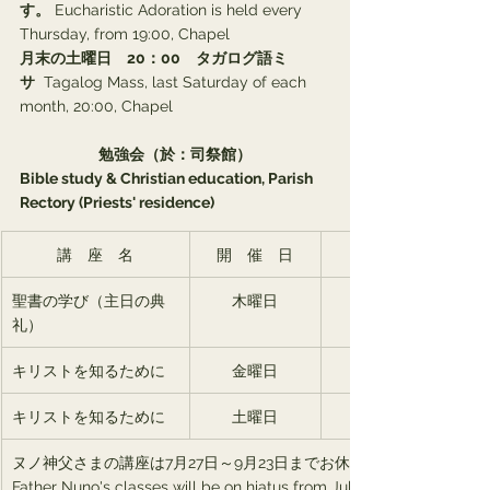
す。
 Eucharistic Adoration is held every 
Thursday, from 19:00, Chapel
月末の土曜日　20：00　タガログ語ミ
サ
  Tagalog Mass, last Saturday of each 
month, 20:00, Chapel
勉強会（於：司祭館）
Bible study & Christian education, Parish 
Rectory (Priests' residence)
講　座　名
開　催　日
聖書の学び（主日の典
木曜日
礼）
キリストを知るために
金曜日
キリストを知るために
土曜日
ヌノ神父さまの講座は7月27日～9月23日までお休みです。
Father Nuno's classes will be on hiatus from July 27 through Sept