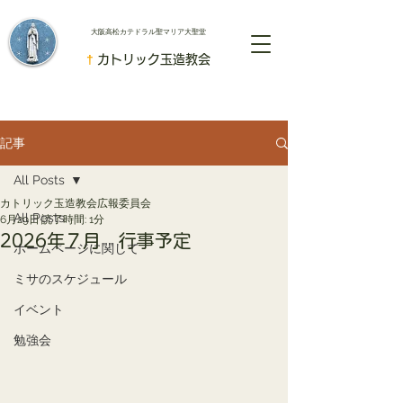
​大阪高松カテドラル聖マリア大聖堂
†
カトリック玉造教会
記事
All Posts
カトリック玉造教会広報委員会
All Posts
6月29日
読了時間: 1分
2026年７月 行事予定
ホームページに関して
ミサのスケジュール
イベント
勉強会