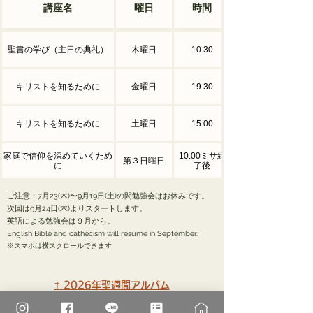
講座名
曜日
時間
聖書の学び（主日の典礼）
木曜日
10:30
キリストを知るために
金曜日
19:30
キリストを知るために
土曜日
15:00
家庭で信仰を深めていくため
10:00ミサ終
第３日曜日
に
了後
ご注意：7月23(木)〜9月19日(土)の間勉強会はお休みです。
次回は9月24日(木)よりスタートします。
​英語による勉強会は９月から。
English Bible and cathecism will resume in September.
​※スマホは横スクロールできます
†
2026年聖週間アルバム
（Holy Week album）