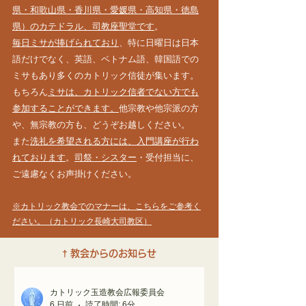
県・和歌山県・香川県・愛媛県・高知県・徳島
県）のカテドラル、司教座聖堂です
。
毎日ミサが捧げられており
、特に日曜日は日本
語だけでなく、英語、ベトナム語、韓国語での
ミサもあり多くのカトリック信徒が集います。
もちろん
ミサは、カトリック信者でない方でも
参加することができます。
他宗教や他宗派の方
や、無宗教の方も、どうぞお越しください。
また
洗礼を希望される方には、入門講座が行わ
れております
。
司祭・シスター
・受付担当に、
ご遠慮なくお声掛けください。
※カトリック教会でのマナーは、こちらをご参考く
ださい。（カトリック長崎大司教区）
†
教会からのお知らせ
カトリック玉造教会広報委員会
6 日前
読了時間: 6分