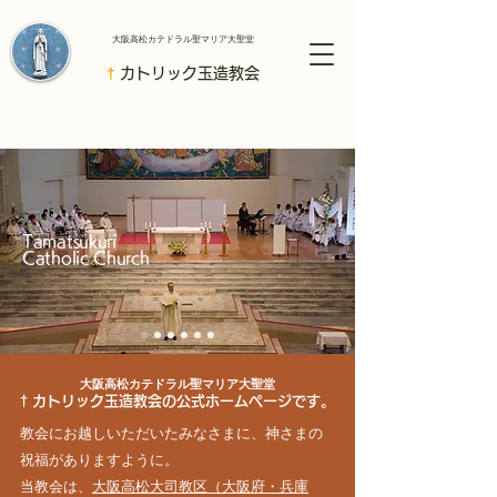
​大阪高松カテドラル聖マリア大聖堂
†
カトリック玉造教会
Tamatsukuri
Catholic Church
大阪高松カテドラル聖マリア大聖堂
†
カトリック玉造教会の公式ホームページです。
教会にお越しいただいたみなさまに、神さまの
祝福がありますように。
当教会は、
大阪高松大司教区（大阪府・兵庫