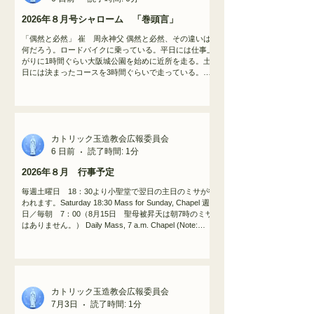
2026年８月号シャローム 「巻頭言」
「偶然と必然」 崔 周永神父 偶然と必然、その違いは
何だろう。ロードバイクに乗っている。平日には仕事上
がりに1時間ぐらい大阪城公園を始めに近所を走る。土
日には決まったコースを3時間ぐらいで走っている。こ
ういったライディングの際にすれ違う車や見かける人々
のことを偶然と言うべきであろう。何故なら、意図もし
なかったし、ただ同じ場所にほんの瞬間動線が重なった
だけのことだから。其処に、何かの意味があるわけでは
ない。しかし、仮に、ライディング途中、他人とぶつか
カトリック玉造教会広報委員会
ったり車に接触したりする場合、それは偶然というより
必然の領域に近づく。何故なら、事故とは以前からその
6 日前
読了時間: 1分
危険性を既に孕んでいて、それに気付かずに事故の確率
2026年８月 行事予定
を自分で徐々に高めてきたから起こるのであって、偶然
という要素が入る余地は極めて狭くなってくる。毎日同
毎週土曜日 18：30より小聖堂で翌日の主日のミサが行
じコースを同じ時間帯に走ると、いろいろな事が目に入
われます。Saturday 18:30 Mass for Sunday, Chapel 週
ってくる。逆走する自転車はごろとあり、時には想定外
日／毎朝 7：00（8月15日 聖母被昇天は朝7時のミサ
の動きを見せる自転車もある。勿論、その自転車には人
はありません。） Daily Mass, 7 a.m. Chapel (Note:
が乗っている。歩道からいきなり道路に降りて来る自転
There is no 7 a.m. Mass on August 15, the Assumption of
車、先が見えない角から表れてくる逆走の自転車、交差
the Blessed Virgin Mary) 水曜日と金曜日は19：00にもミ
路の左か
サがあります。 Wednesday and Friday evening Mass,
19:00, Chapel 木曜日は19：00から聖体礼拝がありま
す。 Eucharistic Adoration is held every Thursday, from
カトリック玉造教会広報委員会
19:00, Chapel 月末の土曜日 20：00 タガログ語ミサ
Tagalog Mass, last Saturday of each month, 20:00,
7月3日
読了時間: 1分