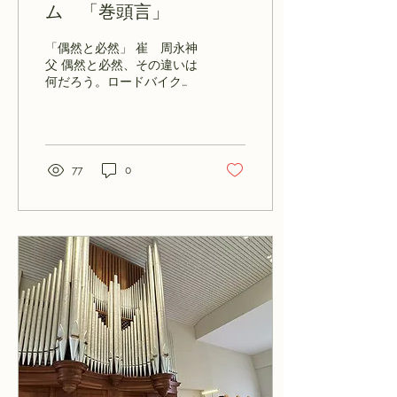
ム 「巻頭言」
「偶然と必然」 崔 周永神
父 偶然と必然、その違いは
何だろう。ロードバイクに
乗っている。平日には仕事
上がりに1時間ぐらい大阪
城公園を始めに近所を走
る。土日には決まったコー
スを3時間ぐらいで走って
77
0
いる。こういったライディ
ングの際にすれ違う車や見
かける人々のことを偶然と
言うべきであろう。何故な
ら、意図もしなかったし、
ただ同じ場所にほんの瞬間
動線が重なっただけのこと
だから。其処に、何かの意
味があるわけではない。し
かし、仮に、ライディング
途中、他人とぶつかったり
車に接触したりする場合、
それは偶然というより必然