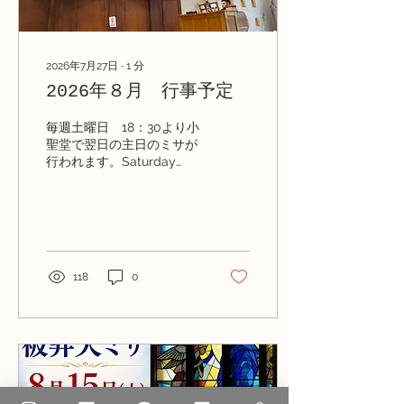
の領域に近づく。何故な
ら、事故とは以前からその
危険性を既に孕んでいて、
それに気付かずに事故の確
2026年7月27日
∙
1
分
率を自分で徐々に高めてき
2026年８月 行事予定
たから起こるのであって、
偶然という要素が入る余地
は極めて狭くなってくる。
毎週土曜日 18：30より小
毎日同じコースを同じ時間
聖堂で翌日の主日のミサが
帯に走ると、いろいろな事
行われます。Saturday
が目に入ってくる。逆走す
18:30 Mass for Sunday,
る自転車はごろとあり、時
Chapel 週日／毎朝 7：
には想定外の動きを見せる
00（8月15日 聖母被昇天
自転車もある。勿論、その
は朝7時のミサはありませ
自転車には人が乗ってい
ん。） Daily Mass, 7 a.m.
る。歩道からいきなり道路
Chapel (Note: There is no
118
0
に降りて来る自転車、先が
7 a.m. Mass on August 15,
見えない角から表れてくる
the Assumption of the
逆走の自転車、交差路の左
Blessed Virgin Mary) 水曜
から右折してくる自転車な
日と金曜日は19：00にもミ
ど。ぞっとす...
サがあります。
Wednesday and Friday
evening Mass, 19:00,
Chapel 木曜日は19：00か