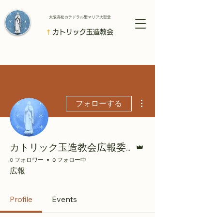
​大阪高松カテドラル聖マリア大聖堂
†
カトリック玉造教会
その他
フォローする
管理者
カトリック玉造教会広報委員会
0 フォロワー
0 フォロー中
広報
Profile
Events