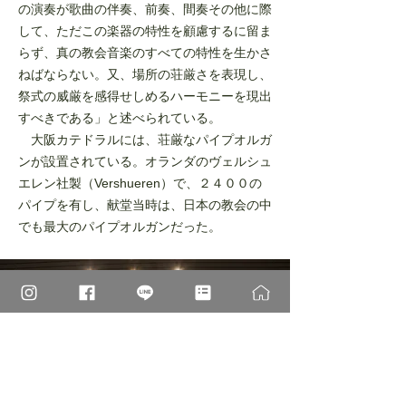
の
演奏が歌曲の伴奏、前奏、間奏その他に際
し
て、ただこの楽器の特性を顧慮するに留ま
ら
ず、真の教会音楽のすべての特性を生かさ
ね
ばならない。又、場所の荘厳さを表現し、
祭
式の威厳を感得せしめるハーモニーを現出
すべきである」と述べられている。
大阪カテドラルには、荘厳なパイプオルガ
ン
が設置されている。オランダのヴェルシュ
エレ
ン社製（Vershueren）で、２４００の
パイプを
有し、献堂当時は、日本の教会の中
でも最大
のパイプオルガンだった。